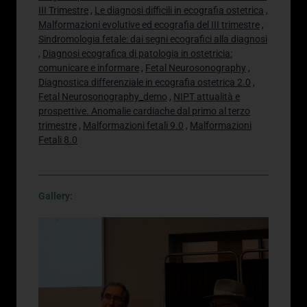
III Trimestre
,
Le diagnosi difficili in ecografia ostetrica
,
Malformazioni evolutive ed ecografia del III trimestre
,
Sindromologia fetale: dai segni ecografici alla diagnosi
,
Diagnosi ecografica di patologia in ostetricia:
comunicare e informare
,
Fetal Neurosonography
,
Diagnostica differenziale in ecografia ostetrica 2.0
,
Fetal Neurosonography_demo
,
NIPT attualità e
prospettive. Anomalie cardiache dal primo al terzo
trimestre
,
Malformazioni fetali 9.0
,
Malformazioni
Fetali 8.0
Gallery: