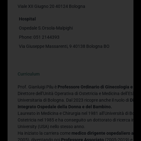
Viale XII Giugno 20 40124 Bologna
Hospital
Ospedale S.Orsola-Malpighi
Phone: 051 2144393
Via Giuseppe Massarenti, 9 40138 Bologna BO
Curriculum
Prof. Gianluigi Pilu è
Professore Ordinario di Ginecologia e Oste
Direttore dell’Unità Operativa di Ostetricia e Medicina dell’Età 
Universitaria di Bologna. Dal 2023 ricopre anche il ruolo di
Diret
Integrato Ospedale della Donna e del Bambino.
Laureato in Medicina e Chirurgia nel 1981 all’Università di Bologn
Ostetricia nel 1985 e ha conseguito un dottorato di ricerca in M
University (USA) nello stesso anno.
Ha iniziato la carriera come
medico dirigente ospedaliero al Po
2005), diventando poi
Professore Associato
(2005-2019) e quin