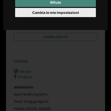
Rifiuto
Prof. Pilu Gianluigi
Ginecologia e Ostetricia
Cambia le mie impostazioni
Direttore U.O. Ostetricia e medicina dell'età
prenatale - Policlinico Sant'Orsola-M.Malpighi,
Bologna
DOWNLOAD CV
Contacts
Website
Facebook
Ambulatorio
Next Fertility GynePro
Email:
info@gynepro.it
Phone: +39 051 442049