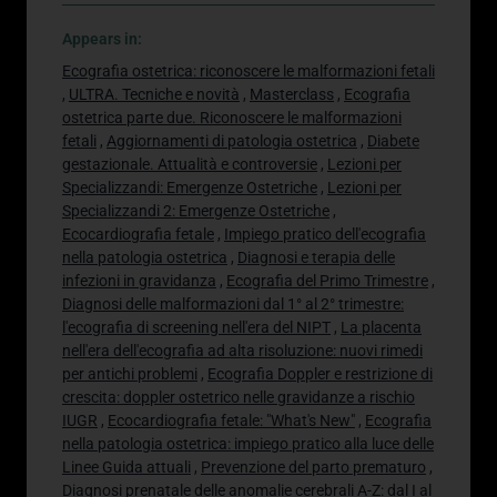
Appears in:
Ecografia ostetrica: riconoscere le malformazioni fetali
,
ULTRA. Tecniche e novità
,
Masterclass
,
Ecografia
ostetrica parte due. Riconoscere le malformazioni
fetali
,
Aggiornamenti di patologia ostetrica
,
Diabete
gestazionale. Attualità e controversie
,
Lezioni per
Specializzandi: Emergenze Ostetriche
,
Lezioni per
Specializzandi 2: Emergenze Ostetriche
,
Ecocardiografia fetale
,
Impiego pratico dell'ecografia
nella patologia ostetrica
,
Diagnosi e terapia delle
infezioni in gravidanza
,
Ecografia del Primo Trimestre
,
Diagnosi delle malformazioni dal 1° al 2° trimestre:
l'ecografia di screening nell'era del NIPT
,
La placenta
nell'era dell'ecografia ad alta risoluzione: nuovi rimedi
per antichi problemi
,
Ecografia Doppler e restrizione di
crescita: doppler ostetrico nelle gravidanze a rischio
IUGR
,
Ecocardiografia fetale: "What's New"
,
Ecografia
nella patologia ostetrica: impiego pratico alla luce delle
Linee Guida attuali
,
Prevenzione del parto prematuro
,
Diagnosi prenatale delle anomalie cerebrali A-Z: dal I al