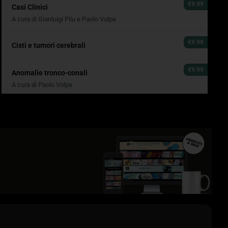
€9.99
Casi Clinici
A cura di Gianluigi Pilu e Paolo Volpe
€9.99
Cisti e tumori cerebrali
B
00:00
€9.99
Anomalie tronco-conali
A cura di Paolo Volpe
€9.99
Le stenosi valvolari
A cura di Gianluigi Pilu
€9.99
Cardiac Disproportions
A cura di Paolo Volpe
€9.99
Le patologie toraciche evolutive
A cura di Gianluigi Pilu
€9.99
Tumori cardiaci