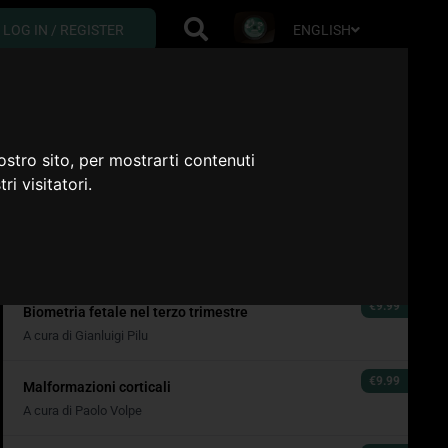
ENGLISH
LOG IN / REGISTER
Course content
€9.99
ostro sito, per mostrarti contenuti
Il problema delle anomalie evolutive- significato...
ri visitatori.
A cura di Gianluigi Pilu
€9.99
Metodologia per esame della anatomia fetale nel II...
A cura di Paolo Volpe
€9.99
Biometria fetale nel terzo trimestre
A cura di Gianluigi Pilu
€9.99
Malformazioni corticali
A cura di Paolo Volpe