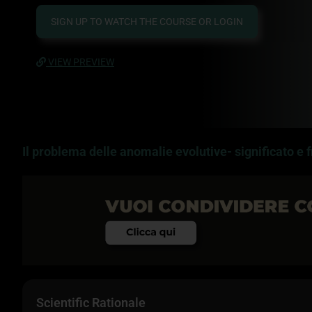
manifestazioni, come anche di suggerire una spec
SIGN UP TO WATCH THE COURSE OR LOGIN
l’
esame ecografico
e le indicazioni clinicoterapeut
VIEW PREVIEW
A
00:00
Il problema delle anomalie evolutive- significato e
Scientific Rationale