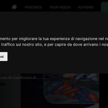
PODCASTS
YOUR VIDEOS
AUTHORS
grafia del III
mento per migliorare la tua esperienza di navigazione nel n
 traffico sul nostro sito, e per capire da dove arrivano i nost
 richiama immediatamente
oni
nte del primo trimestre.
afie del terzo trimestre
,
uori di condizioni di
iconosciute
soltanto in
iniche e medico-legali della
ormazioni a