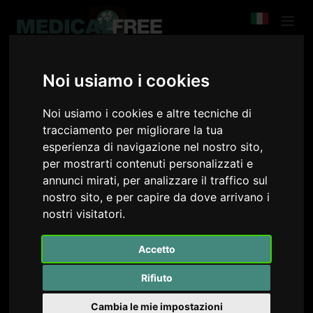
Noi usiamo i cookies
Malattia di La Peyronie.
Noi usiamo i cookies e altre tecniche di
Introduzione alla malattia
tracciamento per migliorare la tua
esperienza di navigazione nel nostro sito,
Il corso è suddiviso in due moduli, il primo è di
per mostrarti contenuti personalizzati e
introduzione alla malattia.
annunci mirati, per analizzare il traffico sul
Si parlerà della gestione di primo livello di questa
nostro sito, e per capire da dove arrivano i
nostri visitatori.
patologia che è molto frequente nella pratica clinica
quotidiana.
LEGGI TUTTO
Accetto
Verranno sviscerati tutti gli aspetti diagnostici,
medici e chirurgici.
Rifiuto
Autore del Corso:
Timpano Massimiliano
Cambia le mie impostazioni