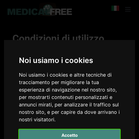
Condizioni di utilizzo
Medicalfree è un servizio ideato e realizzato dal
Medicalchannel S.r.l..
Noi usiamo i cookies
Medicalchannel intende offrire gratuitamente corsi
di formazione di alta qualità sulla piattaforma
Noi usiamo i cookies e altre tecniche di
Medicalfree che potrà anche contenere
tracciamento per migliorare la tua
sponsorizzazioni di vario tipo per garantire il
esperienza di navigazione nel nostro sito,
funzionamento della piattaforma stessa e la
per mostrarti contenuti personalizzati e
gratuità per gli iscritti.
annunci mirati, per analizzare il traffico sul
Il servizio di Medicalfree è offerto a tutti gli iscritti
nostro sito, e per capire da dove arrivano i
dell’associazione. Le presenti Condizioni di utilizzo
nostri visitatori.
disciplinano l’utilizzo del nostro servizio.
Accetto