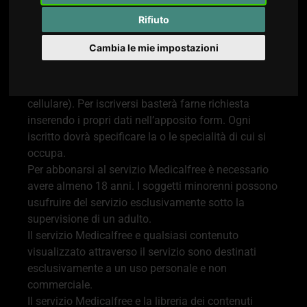
Iscrizioni
Rifiuto
L'accesso a Medicalfree è e rimarrà completamente
gratuito per tutti. Per poter utilizzare il suddetto
Cambia le mie impostazioni
servizio gli iscritti devono disporre di un accesso a
Internet e di un dispositivo compatibile con
Medicalfree (ad esempio computer, tablet o
cellulare). Per iscriversi basterà farne richiesta
inserendo i propri dati nell’apposito form. Ogni
iscritto dovrà specificare la o le specialità di cui si
occupa.
Per abbonarsi al servizio Medicalfree è necessario
avere almeno 18 anni. I soggetti minorenni possono
usufruire del servizio esclusivamente sotto la
supervisione di un adulto.
Il servizio Medicalfree e qualsiasi contenuto
visualizzato attraverso il servizio sono destinati
esclusivamente a un uso personale e non
commerciale.
Il servizio Medicalfree e la libreria dei contenuti