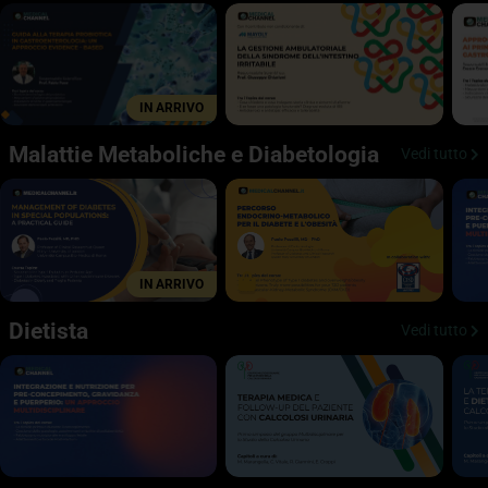
IN ARRIVO
Malattie Metaboliche e Diabetologia
Vedi tutto
IN ARRIVO
Dietista
Vedi tutto