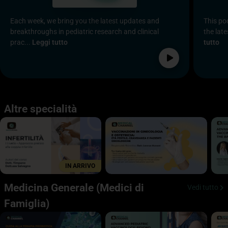
Each week, we bring you the latest updates and
This po
breakthroughs in pediatric research and clinical
the late
prac...
Leggi tutto
tutto
Altre specialità
IN ARRIVO
Medicina Generale (Medici di
Vedi tutto
Famiglia)