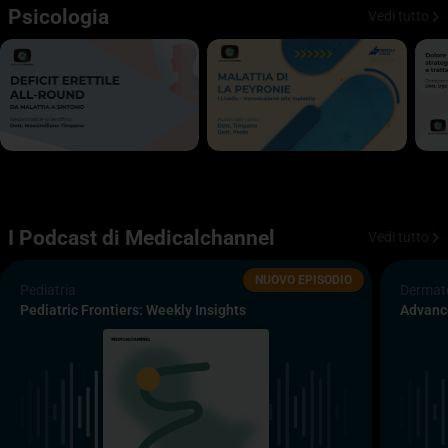
Psicologia
Vedi tutto
I Podcast di Medicalchannel
Vedi tutto
NUOVO EPISODIO
Pediatria
Dermato
Pediatric Frontiers: Weekly Insights
Advanc