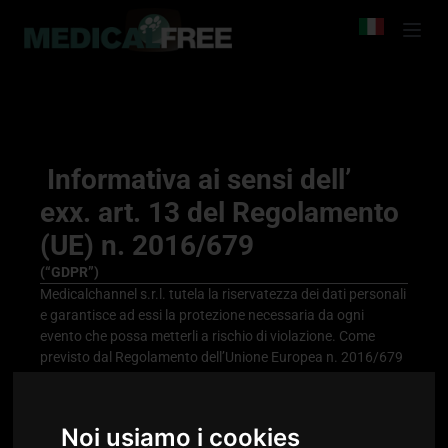
Informativa ai sensi dell’
exx. art. 13 del Regolamento
(UE) n. 2016/679
(“GDPR”)
Medicalchannel s.r.l. tutela la riservatezza dei dati personali
e garantisce ad essi la protezione necessaria da ogni
evento che possa metterli a rischio di violazione. Come
previsto dal Regolamento dell’Unione Europea n. 2016/679
( “GDPR”), ed in particolare dal suo art. 13, si forniscono di
seguito all’utente (”Interessato”) le informazioni relative al
trattamento dei suoi dati personali.
Noi usiamo i cookies