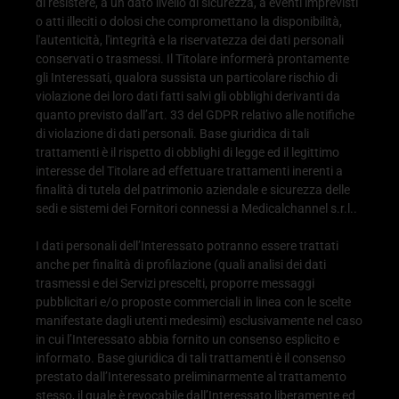
di resistere, a un dato livello di sicurezza, a eventi imprevisti
o atti illeciti o dolosi che compromettano la disponibilità,
l'autenticità, l'integrità e la riservatezza dei dati personali
conservati o trasmessi. Il Titolare informerà prontamente
gli Interessati, qualora sussista un particolare rischio di
violazione dei loro dati fatti salvi gli obblighi derivanti da
quanto previsto dall’art. 33 del GDPR relativo alle notifiche
di violazione di dati personali. Base giuridica di tali
trattamenti è il rispetto di obblighi di legge ed il legittimo
interesse del Titolare ad effettuare trattamenti inerenti a
finalità di tutela del patrimonio aziendale e sicurezza delle
sedi e sistemi dei Fornitori connessi a Medicalchannel s.r.l..
I dati personali dell’Interessato potranno essere trattati
anche per finalità di profilazione (quali analisi dei dati
trasmessi e dei Servizi prescelti, proporre messaggi
pubblicitari e/o proposte commerciali in linea con le scelte
manifestate dagli utenti medesimi) esclusivamente nel caso
in cui l’Interessato abbia fornito un consenso esplicito e
informato. Base giuridica di tali trattamenti è il consenso
prestato dall’Interessato preliminarmente al trattamento
stesso, il quale è revocabile dall’Interessato liberamente ed