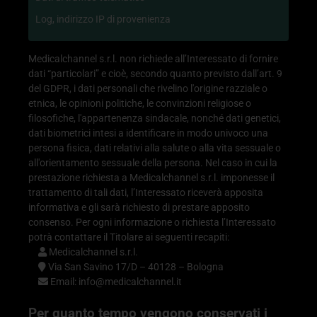
Log, indirizzo IP di provenienza
Medicalchannel s.r.l. non richiede all’Interessato di fornire
dati “particolari” e cioè, secondo quanto previsto dall’art. 9
del GDPR, i dati personali che rivelino l'origine razziale o
etnica, le opinioni politiche, le convinzioni religiose o
filosofiche, l'appartenenza sindacale, nonché dati genetici,
dati biometrici intesi a identificare in modo univoco una
persona fisica, dati relativi alla salute o alla vita sessuale o
all'orientamento sessuale della persona. Nel caso in cui la
prestazione richiesta a Medicalchannel s.r.l. imponesse il
trattamento di tali dati, l’Interessato riceverà apposita
informativa e gli sarà richiesto di prestare apposito
consenso. Per ogni informazione o richiesta l’Interessato
potrà contattare il Titolare ai seguenti recapiti:
Medicalchannel s.r.l.
Via San Savino 17/D – 40128 – Bologna
Email:
info@medicalchannel.it
Per quanto tempo vengono conservati i