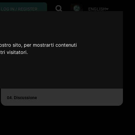
ENGLISH
LOG IN / REGISTER
Course content
ostro sito, per mostrarti contenuti
01. Molecular diagnostics for uterine smooth muscl...
ri visitatori.
02. Terapia medica
03. Potenzialità riproduttive
04. Discussione