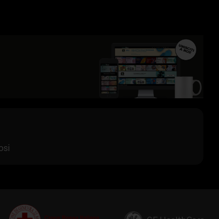
B
00:00
osi