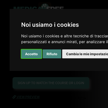
Noi usiamo i cookies
Fibromatosi: diagnosi e terap
Noi usiamo i cookies e altre tecniche di traccia
personalizzati e annunci mirati, per analizzare il
Dal Corso SIGO 2019 una raccolta di lezioni di esper
diagnosi e gestione della fibromatosi
Accetto
Rifiuto
Cambia le mie impostazi
Author of the Course:
Seracchioli Renato
SIGN UP TO WATCH THE COURSE OR LOGIN
VIEW PREVIEW