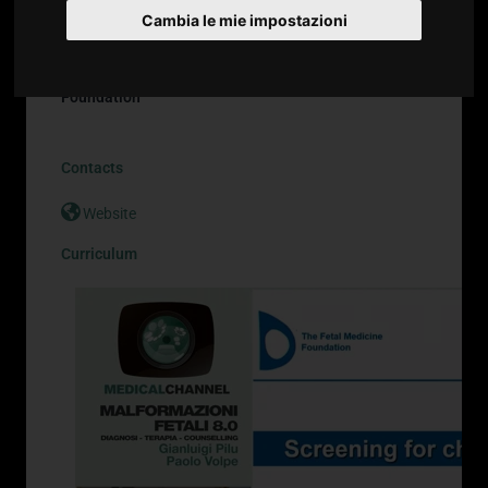
Cambia le mie impostazioni
Professor Nicolaides Kypros
Ginecologia e Ostetricia
Founder and Chairman of the of The Fetal Medicine
Foundation
Contacts
Website
Curriculum