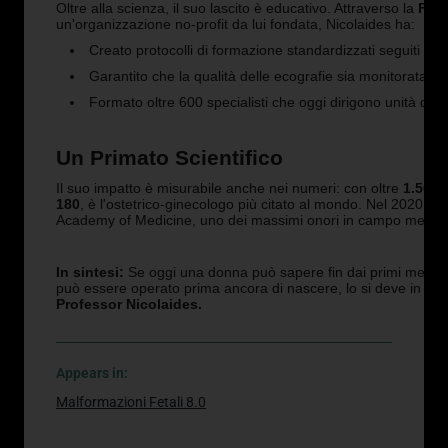
Oltre alla scienza, il suo lascito è educativo. Attraverso la
Feta
un'organizzazione no-profit da lui fondata, Nicolaides ha:
Creato protocolli di formazione standardizzati seguiti da m
Garantito che la qualità delle ecografie sia monitorata a l
Formato oltre 600 specialisti che oggi dirigono unità di me
Un Primato Scientifico
Il suo impatto è misurabile anche nei numeri: con oltre
1.500 
180
, è l'ostetrico-ginecologo più citato al mondo. Nel 2020 è
Academy of Medicine, uno dei massimi onori in campo medic
In sintesi:
Se oggi una donna può sapere fin dai primi mesi c
può essere operato prima ancora di nascere, lo si deve in gra
Professor Nicolaides.
Appears in:
Malformazioni Fetali 8.0