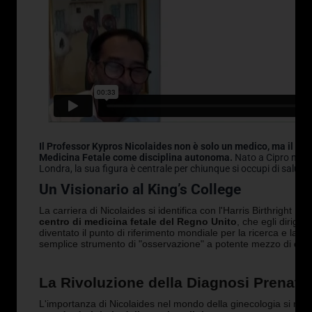
Il Professor Kypros Nicolaides non è solo un medico, ma il pio
Medicina Fetale come disciplina autonoma.
Nato a Cipro nel 1
Londra, la sua figura è centrale per chiunque si occupi di salute
Un Visionario al King’s College
La carriera di Nicolaides si identifica con l'Harris Birthright R
centro di medicina fetale del Regno Unito
, che egli dirige 
diventato il punto di riferimento mondiale per la ricerca e la 
semplice strumento di "osservazione" a potente mezzo di
dia
La Rivoluzione della Diagnosi Prenata
L'importanza di Nicolaides nel mondo della ginecologia si ria