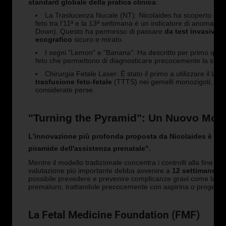
standard globale della pratica clinica
:
La Traslucenza Nucale (NT): Nicolaides ha scoperto che u
feto tra l'11ª e la 13ª settimana è un indicatore di anomal
Down). Questo ha permesso di passare
da test invasivi
pe
ecografico
sicuro e mirato.
I segni "Lemon" e "Banana": Ha descritto per primo questi 
feto che permettono di diagnosticare precocemente la spina 
Chirurgia Fetale Laser: È stato il primo a utilizzare il lase
trasfusione feto-fetale
(TTTS) nei gemelli monozigoti, salv
considerate perse.
"Turning the Pyramid": Un Nuovo Mode
L'innovazione più profonda proposta da Nicolaides è il 
piramide dell'assistenza prenatale".
Mentre il modello tradizionale concentra i controlli alla fine d
valutazione più importante debba avvenire a
12 settimane
. I
possibile prevedere e prevenire complicanze gravi come la
pr
prematuro, trattandole precocemente con aspirina o progeste
La Fetal Medicine Foundation (FMF)